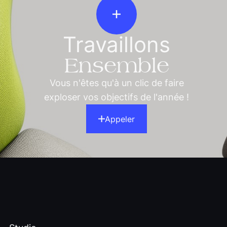
Travaillons
Ensemble
Vous n'êtes qu'à un clic de faire
exploser vos objectifs de l'année !
Appeler