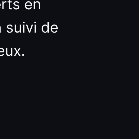
rts en
 suivi de
eux.